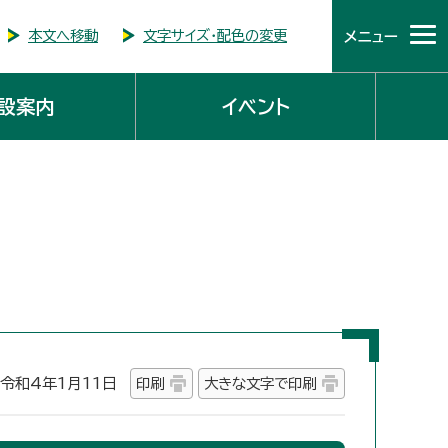
本文へ移動
文字サイズ・配色の変更
メニュー
設案内
イベント
和4年1月11日
印刷
大きな文字で印刷