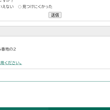
ですか？
いえない
見つけにくかった
送信
6番地の2
用ください。