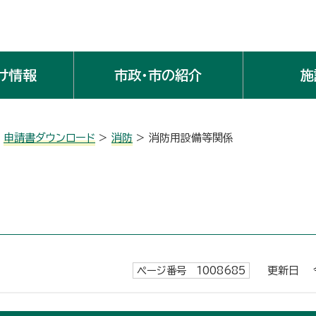
け情報
市政・市の紹介
施
>
申請書ダウンロード
>
消防
> 消防用設備等関係
ページ番号 1008685
更新日 令