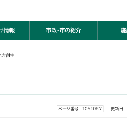
け情報
市政・市の紹介
施
地方創生
ページ番号 1051087
更新日 