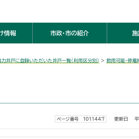
け情報
市政・市の紹介
施
協力井戸に登録いただいた井戸一覧（利用区分別）
>
飲用可能・停電
ページ番号 1011447
更新日 平成