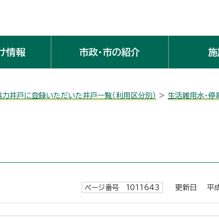
け情報
市政・市の紹介
施
協力井戸に登録いただいた井戸一覧（利用区分別）
>
生活雑用水・停
ページ番号 1011643
更新日 平成