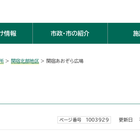
け情報
市政・市の紹介
施
所
>
関宿北部地区
> 関宿あおぞら広場
ページ番号 1003929
更新日 平