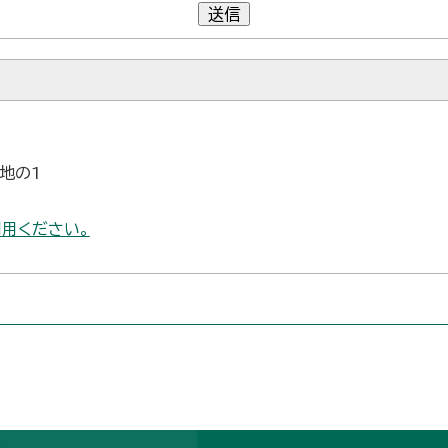
送信
番地の1
用ください。