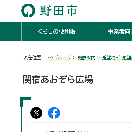
くらしの便利帳
事業者向
現在位置：
トップページ
>
施設案内
>
避難場所・避難
関宿あおぞら広場