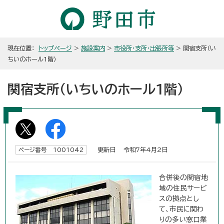
現在位置：
トップページ
>
施設案内
>
市役所・支所・出張所等
> 関宿支所（い
ちいのホール1階）
関宿支所（いちいのホール1階）
更新日 令和7年4月2日
ページ番号 1001042
合併後の関宿地
域の住民サービ
スの拠点とし
て、市民に関わ
りの多い窓口業