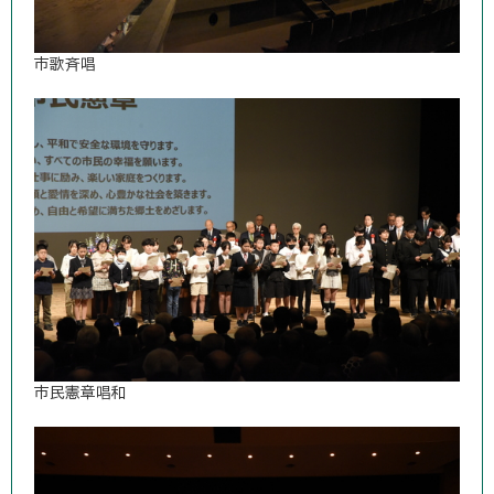
市歌斉唱
市民憲章唱和