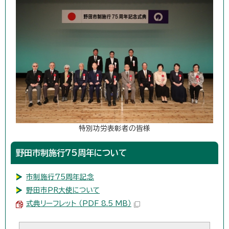
特別功労表彰者の皆様
野田市制施行75周年について
市制施行75周年記念
野田市PR大使について
式典リーフレット （PDF 8.5 MB）