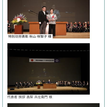
代表者 挨拶 髙梨 兵左衛門 様