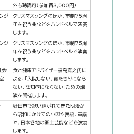
外も聴講可（参加費3,000円）
ンジ
クリスマスソングのほか、市制75周
年を祝う曲などをハンドベルで演奏
します。
ンジ
クリスマスソングのほか、市制75周
年を祝う曲などをハンドベルで演奏
します。
祉会
食と健康アドバイザー福島寛之氏に
室
よる、「入院しない、寝たきりになら
ない、認知症にならない」ための講
演を開催します。
ル
野田市で歌い継がれてきた明治か
ら昭和にかけての小唄や民謡、童謡
や、日本各地の郷土芸能などを演奏
します。