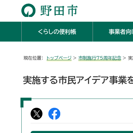
くらしの便利帳
事業者向
現在位置：
トップページ
>
市制施行75周年記念
> 
実施する市民アイデア事業