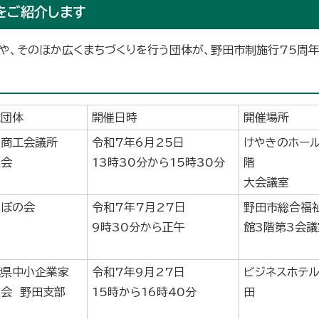
をご紹介します
や、そのほか広くまちづくりを行う団体が、野田市制施行75周年
施団体
開催日時
開催場所
田商工会議所
令和7年6月25日
けやきのホール
性会
13時30分から15時30分
階
大会議室
のぼの会
令和7年7月27日
野田市総合福
9時30分から正午
館3階第3会議
葉県中小企業家
令和7年9月27日
ビジネスホテ
会 野田支部
15時から16時40分
田