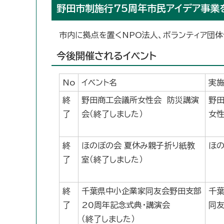
野田市制施行75周年市民アイデア事業
市内に拠点を置くNPO法人、ボランティア団体
今後開催されるイベント
No
イベント名
実
終
野田商工会議所女性会 防災講演
野
了
会（終了しました）
女
終
ほのぼの会 夏休み親子折り紙教
ほ
了
室（終了しました）
終
千葉県中小企業家同友会野田支部
千
了
20周年記念式典・講演会
同友
（終了しました）