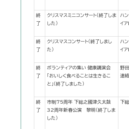
終
クリスマスミニコンサート（終了しま
ハン
了
した）
イア
終
クリスマスコンサート（終了しまし
ハン
了
た）
イア
終
ボランティアの集い 健康講演会
野田
了
「おいしく食べることは生きるこ
連
と」（終了しました）
終
市制75周年 下総之國津久太鼓
下
了
32周年新春公演 黎明（終了しま
した）