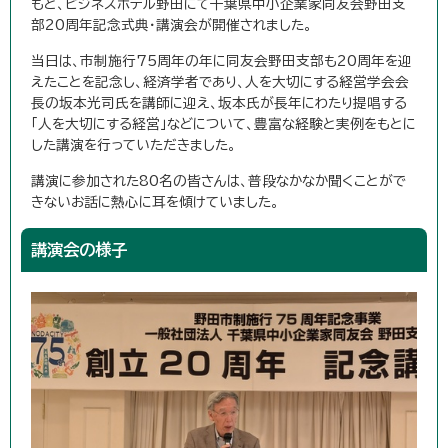
もと、ビジネスホテル野田にて千葉県中小企業家同友会野田支
部20周年記念式典・講演会が開催されました。
当日は、市制施行75周年の年に同友会野田支部も20周年を迎
えたことを記念し、経済学者であり、人を大切にする経営学会会
長の坂本光司氏を講師に迎え、坂本氏が長年にわたり提唱する
「人を大切にする経営」などについて、豊富な経験と実例をもとに
した講演を行っていただきました。
講演に参加された80名の皆さんは、普段なかなか聞くことがで
きないお話に熱心に耳を傾けていました。
講演会の様子