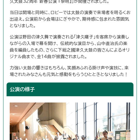
久太鼓32周年 新春公演 『黎明』」が開催されました。
当日は開場と同時に、ロビーでは太鼓の演奏で来場者を明るくお
出迎え。公演前から会場はにぎやかで、期待感に包まれた雰囲気
となりました。
公演は野田の津久舞で演奏される「津久囃子」を客席から演奏し
ながらの入場で幕を開け、 伝統的な演目から、山中直治氏の楽
曲を編曲したもの、さらに下総之國津久太鼓の皆さんによるオリ
ジナル曲まで、全14曲が披露されました。
力強い太鼓の響きはもちろん、笑顔あふれる掛け声や演技に、来
場されたみなさんも元気と感動をもらうひとときとなりました！
公演の様子