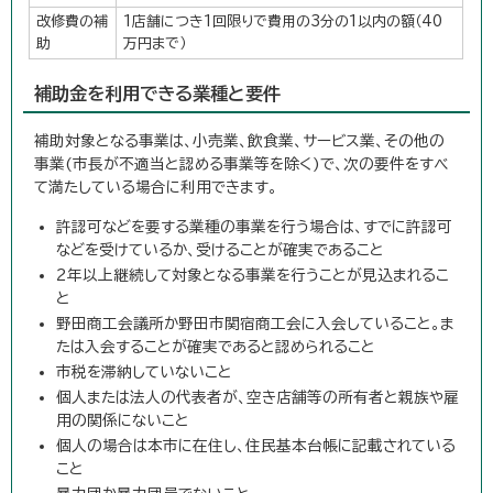
改修費の補
1店舗につき1回限りで費用の3分の1以内の額（40
助
万円まで）
補助金を利用できる業種と要件
補助対象となる事業は、小売業、飲食業、サービス業、その他の
事業(市長が不適当と認める事業等を除く)で、次の要件をすべ
て満たしている場合に利用できます。
許認可などを要する業種の事業を行う場合は、すでに許認可
などを受けているか、受けることが確実であること
2年以上継続して対象となる事業を行うことが見込まれるこ
と
野田商工会議所か野田市関宿商工会に入会していること。ま
たは入会することが確実であると認められること
市税を滞納していないこと
個人または法人の代表者が、空き店舗等の所有者と親族や雇
用の関係にないこと
個人の場合は本市に在住し、住民基本台帳に記載されている
こと