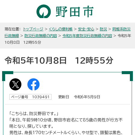
現在位置：
トップページ
>
くらしの便利帳
>
安全・安心
>
防災
>
同報系防災
行政無線
>
防災行政無線の内容
>
令和5年度防災行政無線の内容
> 令和5年
10月8日 12時55分
令和5年10月8日 12時55分
更新日 令和6年5月9日
ページ番号 1039491
「こちらは、防災野田です。」
「本日、午前9時10分頃、野田市岩名にて85歳の男性が行方不
明となり、探しています。
男性は、身長170センチメートルくらい、やせ型で、頭髪は黒色、