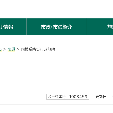
け情報
市政・市の紹介
施
心
>
防災
> 同報系防災行政無線
ページ番号 1003459
更新日 令