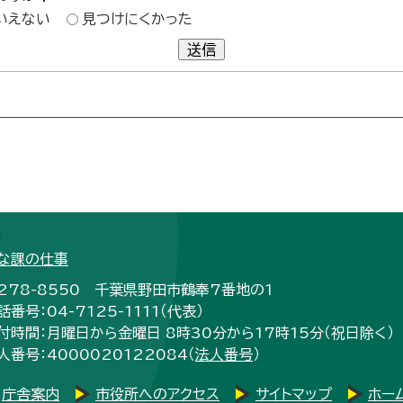
いえない
見つけにくかった
送信
な課の仕事
278-8550 千葉県野田市鶴奉7番地の1
話番号：04-7125-1111（代表）
付時間：月曜日から金曜日 8時30分から17時15分（祝日除く）
人番号：4000020122084（
法人番号
）
庁舎案内
市役所へのアクセス
サイトマップ
ホー