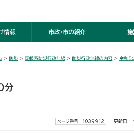
け情報
市政・市の紹介
施
心
>
防災
>
同報系防災行政無線
>
防災行政無線の内容
>
令和5
0分
ページ番号 1039912
更新日 令