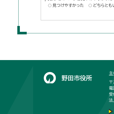
見つけやすかった
どちらとも
主
野田市役所
〒
電
受
法