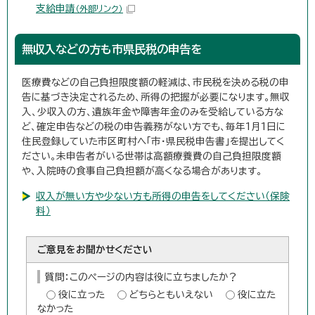
支給申請
（外部リンク）
無収入などの方も市県民税の申告を
医療費などの自己負担限度額の軽減は、市民税を決める税の申
告に基づき決定されるため、所得の把握が必要になります。無収
入、少収入の方、遺族年金や障害年金のみを受給している方な
ど、確定申告などの税の申告義務がない方でも、毎年1月1日に
住民登録していた市区町村へ「市・県民税申告書」を提出してく
ださい。未申告者がいる世帯は高額療養費の自己負担限度額
や、入院時の食事自己負担額が高くなる場合があります。
収入が無い方や少ない方も所得の申告をしてください（保険
料）
ご意見をお聞かせください
質問：このページの内容は役に立ちましたか？
役に立った
どちらともいえない
役に立た
なかった