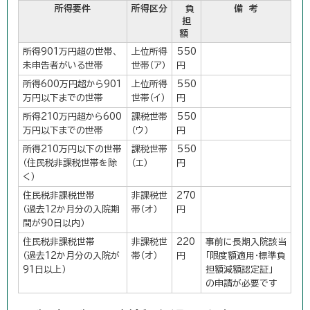
所得要件
所得区分
負
備 考
担
額
所得901万円超の世帯、
上位所得
550
未申告者がいる世帯
世帯（ア）
円
所得600万円超から901
上位所得
550
万円以下までの世帯
世帯（イ）
円
所得210万円超から600
課税世帯
550
万円以下までの世帯
（ウ）
円
所得210万円以下の世帯
課税世帯
550
（住民税非課税世帯を除
（エ）
円
く）
住民税非課税世帯
非課税世
270
（過去12か月分の入院期
帯（オ）
円
間が90日以内）
住民税非課税世帯
非課税世
220
事前に長期入院該当
（過去12か月分の入院が
帯（オ）
円
「限度額適用・標準負
91日以上）
担額減額認定証」
の申請が必要です