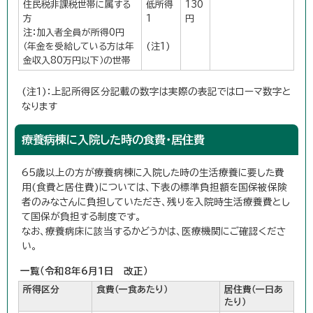
住民税非課税世帯に属する
低所得
130
方
1
円
注：加入者全員が所得0円
（年金を受給している方は年
(注1)
金収入80万円以下）の世帯
(注1)：上記所得区分記載の数字は実際の表記ではローマ数字と
なります
療養病棟に入院した時の食費・居住費
65歳以上の方が療養病棟に入院した時の生活療養に要した費
用(食費と居住費)については、下表の標準負担額を国保被保険
者のみなさんに負担していただき、残りを入院時生活療養費とし
て国保が負担する制度です。
なお、療養病床に該当するかどうかは、医療機関にご確認くださ
い。
一覧（令和8年6月1日 改正）
所得区分
食費（一食あたり）
居住費（一日あ
たり）