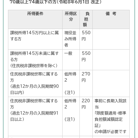
70歳以上74歳以下の方（令和8年6月1日 改正）
所得要件
所得区
負
備 考
分
担
額
課税所得145万円以上に属
現役並
550
する方
み所得
円
者
課税所得145万未満に属す
一般
550
る方
円
（住民税非課税世帯を除く）
住民税非課税世帯に属する
低所得
270
方
2
円
（過去12か月の入院期間90
日以内）
(注1)
住民税非課税世帯に属する
低所得
220
事前に長期入院該
方
2
円
当
（過去12か月の入院期間91
「限度額適用・標準
日以上）
(注1)
負担額減額認定
証」
の申請が必要です