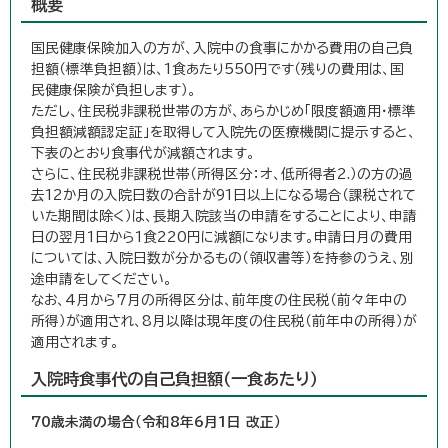
概要
国民健康保険加入の方が、入院中の食事にかかる費用の自己負
担額（標準負担額）は、1食あたり550円です（残りの費用は、国
民健康保険が負担します）。
ただし、住民税非課税世帯の方が、あらかじめ「限度額適用・標準
負担額減額認定証」を取得して入院先の医療機関に提示すると、
下表のとおり食事代が減額されます。
さらに、住民税非課税世帯（所得区分：オ、低所得者2.）の方の過
去12か月の入院日数の合計が91日以上になる場合（課税されて
いた期間は除く）は、長期入院該当の申請をすることにより、申請
日の翌月1日から1食220円に減額になります。申請日月の費用
については、入院日数が分かるもの（領収書等）を持参のうえ、別
途申請をしてください。
なお、4月から7月の所得区分は、前年度の住民税（前々年中の
所得）が適用され、8月以降は現年度の住民税（前年中の所得）が
適用されます。
入院時食事代の自己負担額（一食あたり）
70歳未満の場合（令和8年6月1日 改正）