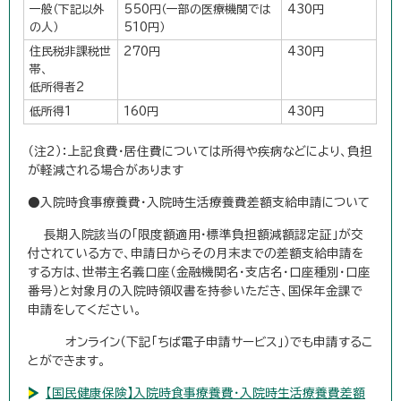
一般（下記以外
550円（一部の医療機関では
430円
の人）
510円）
住民税非課税世
270円
430円
帯、
低所得者2
低所得1
160円
430円
（注2）：上記食費・居住費については所得や疾病などにより、負担
が軽減される場合があります
●入院時食事療養費・入院時生活療養費差額支給申請について
長期入院該当の「限度額適用・標準負担額減額認定証」が交
付されている方で、申請日からその月末までの差額支給申請を
する方は、世帯主名義口座（金融機関名・支店名・口座種別・口座
番号）と対象月の入院時領収書を持参いただき、国保年金課で
申請をしてください。
オンライン（下記「ちば電子申請サービス」）でも申請するこ
とができます。
【国民健康保険】入院時食事療養費・入院時生活療養費差額