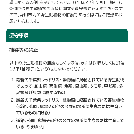
護に関する条例」を制定しております(平成27年7月1日施行)。
条例では野生動植物の取扱に関する遵守事項を定めております
ので、野田市内の野生動植物の捕獲等を行う際にはご確認をお
願いいたします。
遵守事項
捕獲等の禁止
以下の野生動植物の捕獲もしくは殺傷、または採取もしくは損傷
(以下「捕獲等」という)はしないでください。
最新の千葉県レッドリスト動物編に掲載されている野生動物
であって、爬虫類、両生類、魚類、昆虫類、クモ類、甲殻類、多
足類及び貝類に属するもの
最新の千葉県レッドリスト植物編に掲載されている野生植物
（道路、公園、広場その他の公共の場所に生息または生育し
ているものに限る）
道路、公園、広場その他の公共の場所に生息または生育して
いる「やまゆり」