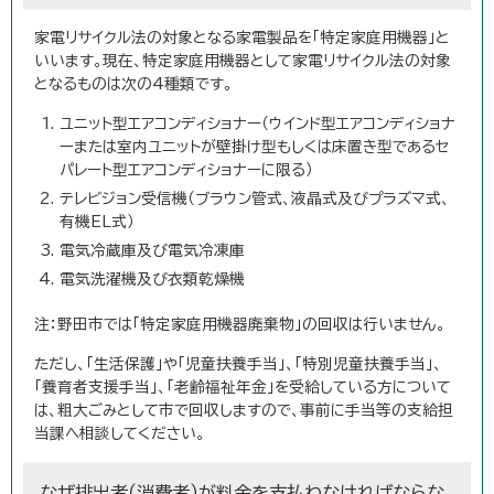
家電リサイクル法の対象となる家電製品を「特定家庭用機器」と
いいます。現在、特定家庭用機器として家電リサイクル法の対象
となるものは次の4種類です。
ユニット型エアコンディショナー（ウインド型エアコンディショナ
ーまたは室内ユニットが壁掛け型もしくは床置き型であるセ
パレート型エアコンディショナーに限る）
テレビジョン受信機（ブラウン管式、液晶式及びプラズマ式、
有機EL式）
電気冷蔵庫及び電気冷凍庫
電気洗濯機及び衣類乾燥機
注：野田市では「特定家庭用機器廃棄物」の回収は行いません。
ただし、「生活保護」や「児童扶養手当」、「特別児童扶養手当」、
「養育者支援手当」、「老齢福祉年金」を受給している方について
は、粗大ごみとして市で回収しますので、事前に手当等の支給担
当課へ相談してください。
なぜ排出者（消費者）が料金を支払わなければならな