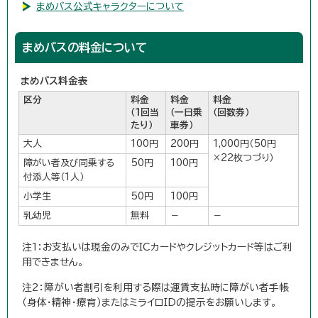
まめバス公式キャラクターについて
まめバスの料金について
まめバス料金表
区分
料金
料金
料金
（1回当
（一日乗
（回数券）
たり）
車券）
大人
100円
200円
1,000円（50円
×22枚つづり）
障がい者及び同乗する
50円
100円
付添人等（1人）
小学生
50円
100円
乳幼児
無料
－
－
注1：お支払いは現金のみでICカードやクレジットカード等はご利
用できません。
注2：障がい者割引を利用する際は運賃支払時に障がい者手帳
（身体・精神・療育）またはミライロIDの提示をお願いします。