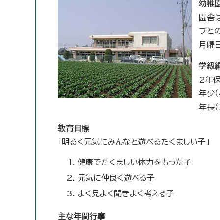
幼稚
園舎
ブと
月曜
学級
2年
年少（
年長（
教育目標
「明るく元気にみんなと遊べるたくましい子」
健康でたくましい体力をもった子
元気に仲良く遊べる子
よく見よく聞きよく考える子
主な年間行事