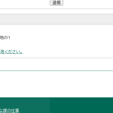
送信
番地の1
用ください。
な課の仕事