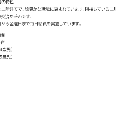
園の特色
は二階建てで、緑豊かな環境に恵まれています。隣接している二
の交流が盛んです。
日から金曜日まで毎日給食を実施しています。
編制
保育
4歳児）
5歳児）