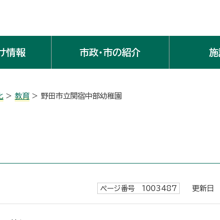
け情報
市政・市の紹介
施
化
>
教育
> 野田市立関宿中部幼稚園
ページ番号 1003487
更新日 