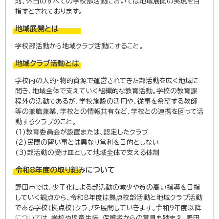
則、休日のすべての学校部活動においては地域展開の実現を目
指すとされております。
地域展開とは
学校部活動から地域クラブ活動にすること。
地域クラブ活動とは
学校内の人的・物的資源で運営されてきた部活動を広く地域に
開き、地域全体で支えていく組織的な教育活動。学校の教育課
程外の活動であるが、学校施設の活用や、従事を希望する教師
等の兼職兼業、学校との情報共有など、学校との連携を図って活
動するクラブのこと。
(1)教育委員会が設置または、認定したクラブ
(2)民間の習い事とは異なり営利を目的としない
(3)部活動の受け皿として地域全体で支える体制
令和8年度の取り組みについて
野田市では、少子化による部活動の減少や質の高い指導を目指
していく観点から、令和8年度は拠点校部活動と地域クラブ活動
である学校(拠点校)クラブを展開していきます。令和9年度以降
については、学校や児童生徒、保護者からの意見も踏まえ、野田