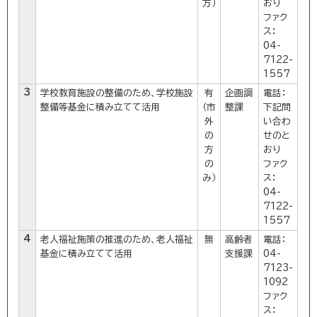
方）
おり
ファク
ス：
04-
7122-
1557
3
学校教育施設の整備のため、学校施設
有
企画調
電話：
整備等基金に積み立てて活用
（市
整課
下記問
外
い合わ
の
せのと
方
おり
の
ファク
み）
ス：
04-
7122-
1557
4
老人福祉施策の推進のため、老人福祉
無
高齢者
電話：
基金に積み立てて活用
支援課
04-
7123-
1092
ファク
ス：