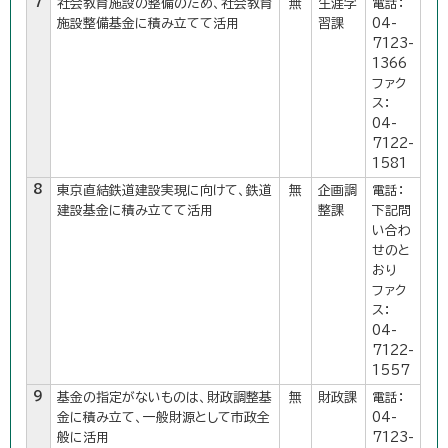
7
社会教育施設の整備のため、社会教育
無
生涯学
電話：
施設整備基金に積み立てて活用
習課
04-
7123-
1366
ファク
ス：
04-
7122-
1581
8
東京直結鉄道建設実現に向けて、鉄道
無
企画調
電話：
建設基金に積み立てて活用
整課
下記問
い合わ
せのと
おり
ファク
ス：
04-
7122-
1557
9
基金の指定がないものは、財政調整基
無
財政課
電話：
金に積み立て、一般財源として市政全
04-
般に活用
7123-