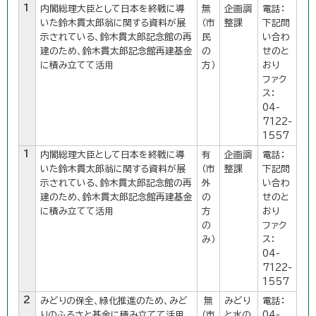
1
内閣総理大臣として日本を終戦に導
無
企画調
電話：
いた鈴木貫太郎翁に関する資料が展
（市
整課
下記問
示されている、鈴木貫太郎記念館の再
民
い合わ
建のため、鈴木貫太郎記念館再建基金
の
せのと
に積み立てて活用
方）
おり
ファク
ス：
04-
7122-
1557
1
内閣総理大臣として日本を終戦に導
有
企画調
電話：
いた鈴木貫太郎翁に関する資料が展
（市
整課
下記問
示されている、鈴木貫太郎記念館の再
外
い合わ
建のため、鈴木貫太郎記念館再建基金
の
せのと
に積み立てて活用
方
おり
の
ファク
み）
ス：
04-
7122-
1557
2
みどりの保全、緑化推進のため、みど
無
みどり
電話：
りのふるさと基金に積み立てて活用
（市
と水の
04-