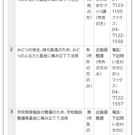
民
まちづ
7123-
の
くり課
1195
方）
（市民
ファク
の方）
ス：
04-
7122-
1558
2
みどりの保全、緑化推進のため、みど
有
企画調
電話：
りのふるさと基金に積み立てて活用
（市
整課
下記問
外
（市外
い合わ
の
の方の
せのと
方
み）
おり
の
ファク
み）
ス：
04-
7122-
1557
3
学校教育施設の整備のため、学校施設
無
企画調
電話：
整備等基金に積み立てて活用
（市
整課
下記問
民
い合わ
の
せのと