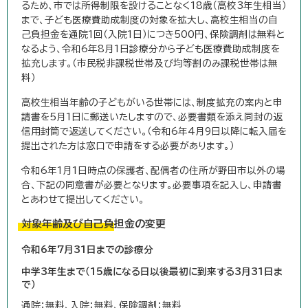
るため、市では所得制限を設けることなく18歳（高校3年生相当）
まで、子ども医療費助成制度の対象を拡大し、高校生相当の自
己負担金を通院1回（入院1日）につき500円、保険調剤は無料と
なるよう、令和6年8月1日診療分から子ども医療費助成制度を
拡充します。（市民税非課税世帯及び均等割のみ課税世帯は無
料）
高校生相当年齢の子どもがいる世帯には、制度拡充の案内と申
請書を5月1日に郵送いたしますので、必要書類を添え同封の返
信用封筒で返送してください。（令和6年4月9日以降に転入届を
提出された方は窓口で申請をする必要があります。）
令和6年1月1日時点の保護者、配偶者の住所が野田市以外の場
合、下記の同意書が必要となります。必要事項を記入し、申請書
とあわせて提出してください。
対象年齢及び自己負担金の変更
令和6年7月31日までの診療分
中学3年生まで（15歳になる日以後最初に到来する3月31日ま
で）
通院：無料、入院：無料、保険調剤：無料