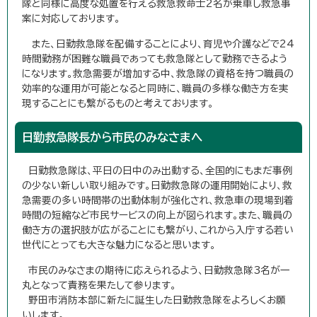
隊と同様に高度な処置を行える救急救命士2名が乗車し救急事
案に対応しております。
また、日勤救急隊を配備することにより、育児や介護などで24
時間勤務が困難な職員であっても救急隊として勤務できるよう
になります。救急需要が増加する中、救急隊の資格を持つ職員の
効率的な運用が可能となると同時に、職員の多様な働き方を実
現することにも繋がるものと考えております。
日勤救急隊長から市民のみなさまへ
日勤救急隊は、平日の日中のみ出動する、全国的にもまだ事例
の少ない新しい取り組みです。日勤救急隊の運用開始により、救
急需要の多い時間帯の出動体制が強化され、救急車の現場到着
時間の短縮など市民サービスの向上が図られます。また、職員の
働き方の選択肢が広がることにも繋がり、これから入庁する若い
世代にとっても大きな魅力になると思います。
市民のみなさまの期待に応えられるよう、日勤救急隊3名が一
丸となって責務を果たして参ります。
野田市消防本部に新たに誕生した日勤救急隊をよろしくお願
いします。