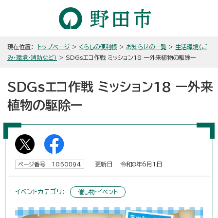
現在位置：
トップページ
>
くらしの便利帳
>
お知らせの一覧
>
生活環境（ご
み・環境・消防など）
> SDGsエコ作戦 ミッション18 ー外来植物の駆除ー
SDGsエコ作戦 ミッション18 ー外来
植物の駆除ー
更新日 令和8年6月1日
ページ番号 1050894
イベントカテゴリ：
催し物・イベント