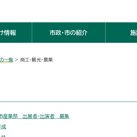
け情報
市政・市の紹介
施
の一覧
> 商工・観光・農業
市産業祭 出展者・出演者 募集
作成