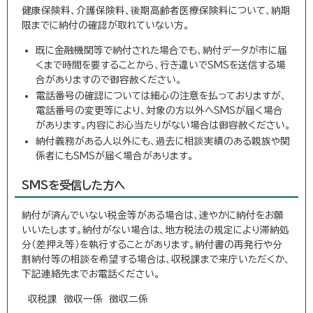
健康保険料、介護保険料、後期高齢者医療保険料について、納期
限までに納付の確認が取れていない方。
既に金融機関等で納付された場合でも、納付データが市に届
くまで時間を要することから、行き違いでSMSを送信する場
合がありますので御容赦ください。
電話番号の確認については細心の注意を払っておりますが、
電話番号の変更等により、対象の方以外へSMSが届く場合
があります。内容にお心当たりがない場合は御容赦ください。
納付義務がある人以外にも、過去に相談実績のある親族や関
係者にもSMSが届く場合があります。
SMSを受信した方へ
納付が済んでいない税金等がある場合は、速やかに納付をお願
いいたします。納付がない場合は、地方税法の規定により滞納処
分（差押え等）を執行することがあります。納付書の再発行や分
割納付等の相談を希望する場合は、収税課まで来庁いただくか、
下記連絡先までお電話ください。
収税課 徴収一係 徴収二係