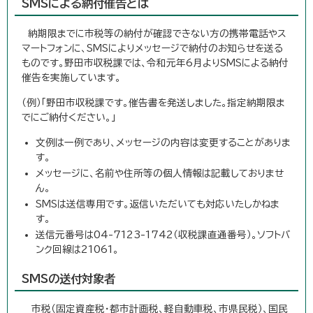
SMSによる納付催告とは
納期限までに市税等の納付が確認できない方の携帯電話やス
マートフォンに、SMSによりメッセージで納付のお知らせを送る
ものです。野田市収税課では、令和元年6月よりSMSによる納付
催告を実施しています。
（例）「野田市収税課です。催告書を発送しました。指定納期限ま
でにご納付ください。」
文例は一例であり、メッセージの内容は変更することがありま
す。
メッセージに、名前や住所等の個人情報は記載しておりませ
ん。
SMSは送信専用です。返信いただいても対応いたしかねま
す。
送信元番号は04-7123-1742（収税課直通番号）。ソフトバ
ンク回線は21061。
SMSの送付対象者
市税（固定資産税・都市計画税、軽自動車税、市県民税）、国民