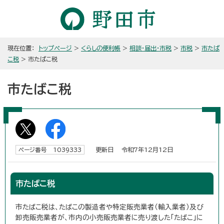
現在位置：
トップページ
>
くらしの便利帳
>
相談・届出・市税
>
市税
>
市たば
こ税
> 市たばこ税
市たばこ税
更新日 令和7年12月12日
ページ番号 1039333
市たばこ税
市たばこ税は、たばこの製造者や特定販売業者（輸入業者）及び
卸売販売業者が、市内の小売販売業者に売り渡した「たばこ」に