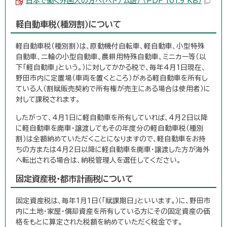
日本で働く外国人の方へ（ベトナム語） （PDF 101.9 KB）
軽自動車税（種別割）について
軽自動車税（種別割）は、原動機付自転車、軽自動車、小型特殊
自動車、二輪の小型自動車、農耕用特殊自動車、ミニカー等（以
下「軽自動車」という。）に対してかかる税で、毎年4月1日現在、
野田市内に定置場（車両を置くところ）がある軽自動車を所有し
ている人（割賦販売契約で所有権が売主にある場合は使用者）に
対して課税されます。
したがって、4月1日に軽自動車を所有していれば、4月2日以降
に軽自動車を廃車・譲渡してもその年度分の軽自動車税（種別
割）は全額納めていただくことになりますので、軽自動車をお持
ちの方または4月2日以降に軽自動車を廃車・譲渡した方が海外
へ転出される場合は、納税管理人を選任してください。
固定資産税・都市計画税について
固定資産税は、毎年1月1日（「賦課期日」といいます。）に、野田市
内に土地・家屋・償却資産を所有している方にその固定資産の価
格をもとに算定された税額を納めていただく税金です。