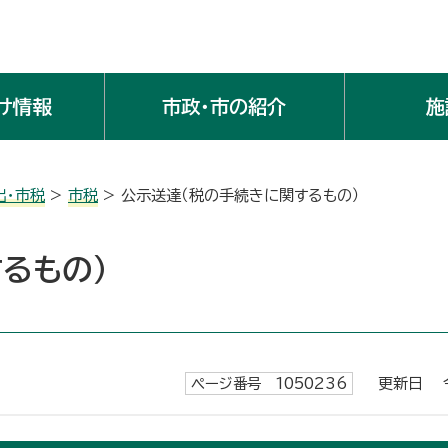
け情報
市政・市の紹介
施
出・市税
>
市税
> 公示送達（税の手続きに関するもの）
るもの）
ページ番号 1050236
更新日 令