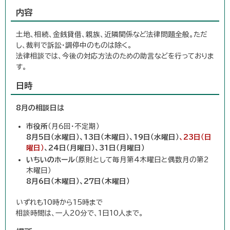
内容
土地、相続、金銭貸借、親族、近隣関係など法律問題全般。ただ
し、裁判で訴訟・調停中のものは除く。
法律相談では、今後の対応方法のための助言などを行っておりま
す。
日時
8
月の相談日は
市役所
（月6回・不定期）
8月5
日（水曜日）、13
日
（木
曜日）、19
日（水曜日）
、23日（日
曜日）
、24
日（月
曜日
）
、31
日（月曜日）
いちいのホール
（原則として毎月第4木曜日と偶数月の第2
木曜日）
8月6日（木曜日）、27日（木曜日）
いずれも10時から15時まで
相談時間は、一人20分で、1日10人まで。