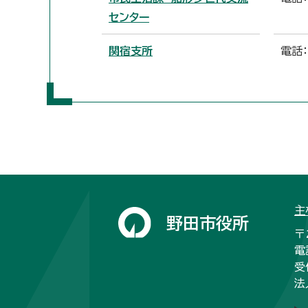
センター
関宿支所
電話：
主
野田市役所
〒
電
受
法