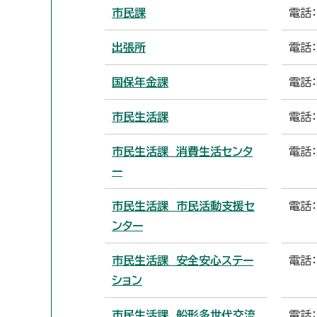
市民課
電話：
出張所
電話
国保年金課
電話：
市民生活課
電話：
市民生活課 消費生活センタ
電話：
ー
市民生活課 市民活動支援セ
電話：
ンター
市民生活課 安全安心ステー
電話：
ション
市民生活課 船形多世代交流
電話：