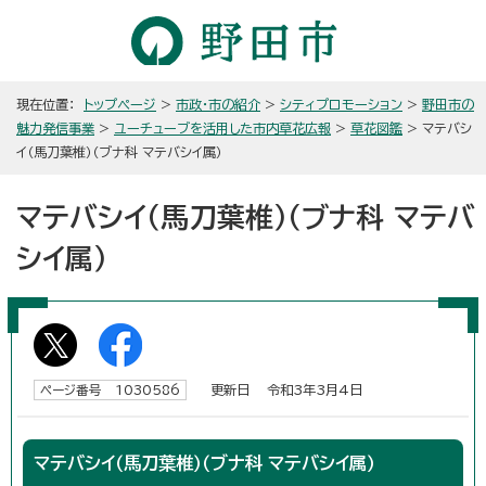
現在位置：
トップページ
>
市政・市の紹介
>
シティプロモーション
>
野田市の
魅力発信事業
>
ユーチューブを活用した市内草花広報
>
草花図鑑
> マテバシ
イ（馬刀葉椎）（ブナ科 マテバシイ属）
マテバシイ（馬刀葉椎）（ブナ科 マテバ
シイ属）
更新日 令和3年3月4日
ページ番号 1030586
マテバシイ（馬刀葉椎）（ブナ科 マテバシイ属）