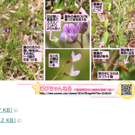
 KB）
2 KB）