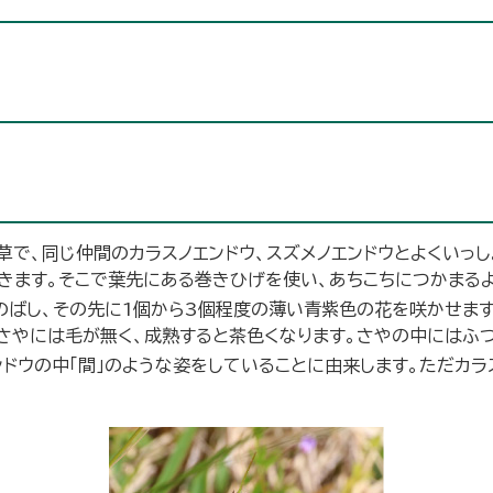
草で、同じ仲間のカラスノエンドウ、スズメノエンドウとよくいっ
きます。そこで葉先にある巻きひげを使い、あちこちにつかまる
のばし、その先に1個から3個程度の薄い青紫色の花を咲かせます。
さやには毛が無く、成熟すると茶色くなります。さやの中にはふつ
エンドウの中「間」のような姿をしていることに由来します。ただカ