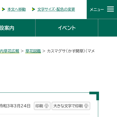
本文へ移動
文字サイズ・配色の変更
メニュー
設案内
イベント
市内草花広報
>
草花図鑑
> カスマグサ（かす間草）（マメ
和3年3月24日
印刷
大きな文字で印刷