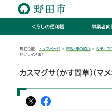
くらしの便利帳
事業者向
現在位置：
トップページ
>
市政・市の紹介
>
シティプ
科ソラマメ属）
カスマグサ（かす間草）（マ