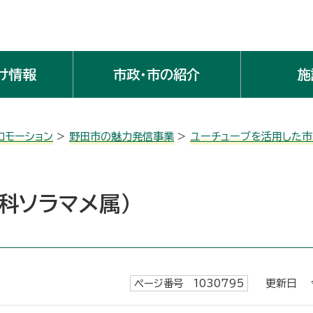
け情報
市政・市の紹介
施
ロモーション
>
野田市の魅力発信事業
>
ユーチューブを活用した
メ科ソラマメ属）
ページ番号 1030795
更新日 令