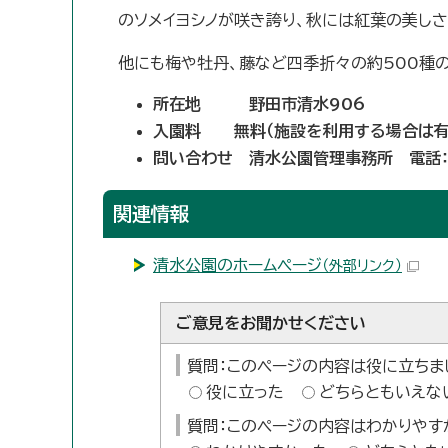
のソメイヨシノが咲き誇り、秋には紅葉の美し
他にも梅や牡丹、藤など四季折々の約500種
所在地
野田市清水906
入園料 無料（施設を利用する場合は有
問い合わせ 清水公園管理事務所 電話：04
関連情報
清水公園のホームページ
（外部リンク）
ご意見をお聞かせください
質問：このページの内容は役に立ちま
役に立った
どちらともいえな
質問：このページの内容はわかりやす