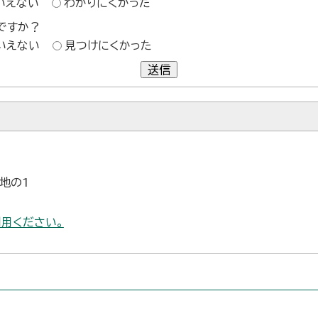
いえない
わかりにくかった
ですか？
いえない
見つけにくかった
送信
番地の1
用ください。