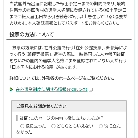
当該国外転出届に記載した転出予定日までの期間であり、最終
住所地の市区町村の選挙人名簿に登録されている（転出予定日
までに転入届出日から引き続き3か月以上居住している）必要が
あります。本人確認書類としてパスポートをお持ちください。
投票の方法について
投票の方法には、在外公館で行う「在外公館投票」、郵便等によ
って行う「郵便等投票」、選挙の際に一時帰国した人や帰国後間
もないため国内の選挙人名簿にまだ登録されていない人が行う
「日本国内における投票」があります。
詳細については、外務省のホームページをご覧ください。
在外選挙制度に関する情報
（外部リンク）
ご意見をお聞かせください
質問：このページの内容は役に立ちましたか？
役に立った
どちらともいえない
役に立た
なかった