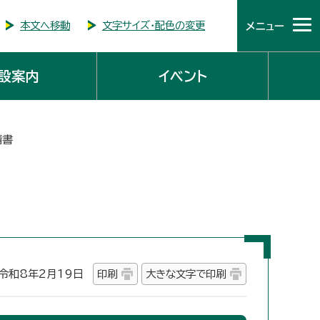
本文へ移動
文字サイズ・配色の変更
メニュー
設案内
イベント
請書
和8年2月19日
印刷
大きな文字で印刷