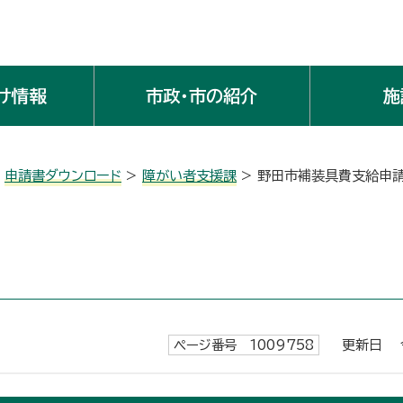
け情報
市政・市の紹介
施
>
申請書ダウンロード
>
障がい者支援課
> 野田市補装具費支給申
ページ番号 1009758
更新日 令