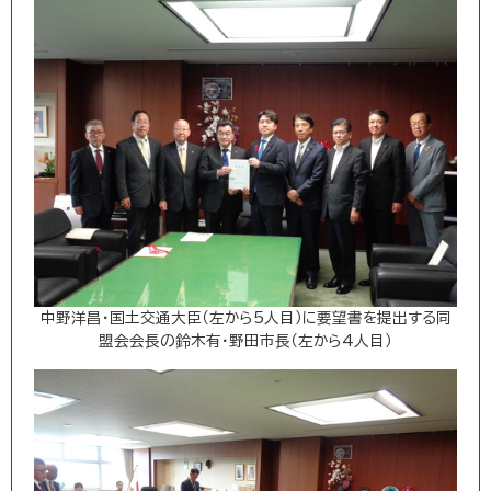
中野洋昌・国土交通大臣（左から5人目）に要望書を提出する同
盟会会長の鈴木有・野田市長（左から4人目）