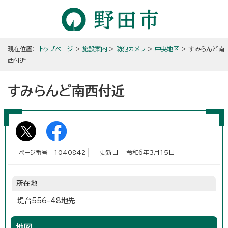
現在位置：
トップページ
>
施設案内
>
防犯カメラ
>
中央地区
> すみらんど南
西付近
すみらんど南西付近
更新日 令和6年3月15日
ページ番号 1040842
所在地
堤台556-48地先
地図