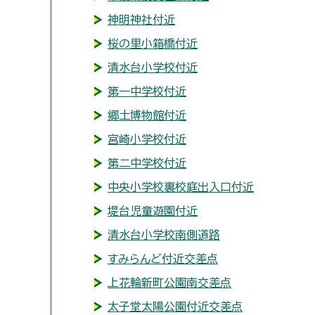
神明神社付近
桜の里小箱橋付近
清水台小学校付近
第一中学校付近
郷土博物館付近
宮崎小学校付近
第二中学校付近
中央小学校裏校庭出入口付近
堤台児童遊園付近
清水台小学校南側道路
すみらんど付近交差点
上花輪新町公園南交差点
太子堂太陽公園付近交差点