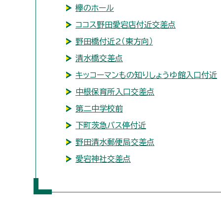
欅のホール
ココス野田愛宕店付近交差点
野田橋付近2（東方向）
清水橋交差点
キッコーマンもの知りしょうゆ館入口付近
中根保育所入口交差点
第二中学校前
下町茨急バス停付近
野田清水郵便局交差点
愛宕神社交差点