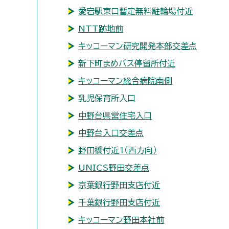
愛宕駅東口暫定無料駐輪場付近
NTT跡地前
キッコーマン研究開発本部交差点
新下町まめバス停留所付近
キッコーマン総合病院南側
乳児保育所入口
中野台県営住宅入口
中野台入口交差点
野田橋付近1（西方向）
UNICS野田交差点
京葉銀行野田支店付近
千葉銀行野田支店付近
キッコーマン野田本社前