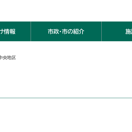
け情報
市政・市の紹介
施
中央地区