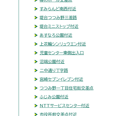
欅のホール交差点
すみらんど南西付近
堤台つつみ野三差路
堤台ミニストップ付近
あすなろ公園付近
上花輪シンリュウエン付近
児童センター東側出入口
沼端公園付近
二中通り丁字路
宮崎セブンイレブン付近
つつみ野一丁目住宅街交差点
ふじみ公園付近
NTTサービスセンター付近
市役所前交差点付近