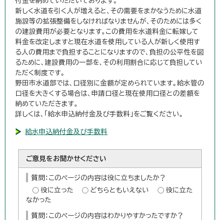
付金を納めていただいております。
新しく水道を引く人が増えると、その需要をまかなうために水道
施設等の拡張整備をしなければなりませんが、そのためには多く
の建設費用が必要となります。この費用を水道料金に転嫁して
料金を改定しますと現在水道を使用している人が新しく使用す
る人の費用まで負担することになりますので、負担の公平性を図
るために、建設費用の一部を、その利用割合に応じて負担してい
ただく制度です。
野田市水道部では、口径別に金額が定められています。給水管の
口径を大きくする場合は、申請口径と現在使用口径との差額を
納めていただきます。
詳しくは、「給水申込納付金及び手数料」をご覧ください。
給水申込納付金及び手数料
ご意見をお聞かせください
質問：このページの内容は役に立ちましたか？
役に立った
どちらともいえない
役に立た
なかった
質問：このページの内容はわかりやすかったですか？