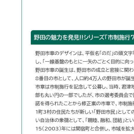
野田の魅力を発見!!シリーズ「市制施行7
野田市章のデザインは、平仮名「のだ」の頭文字
し、「一線基盤のもとに一矢のごとく目的に向
野田市章の誕生は、野田市の成立と密接に関わっ
8番目の市として、人口約4万人の野田市が誕
市章は市制施行を記念して公募し、当時、君津
部も丸い円の一部でしたが、市の選考委員会で
諾を得られたことから修正案の市章で、市制施
1町3村の住民たちが新しい「野田市民」とし
い自治体の象徴として、「親睦、融和、団結」と
15（2003）年には関宿町と合併し、市域を