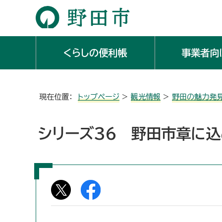
くらしの便利帳
事業者向
現在位置：
トップページ
>
観光情報
>
野田の魅力発
シリーズ36 野田市章に