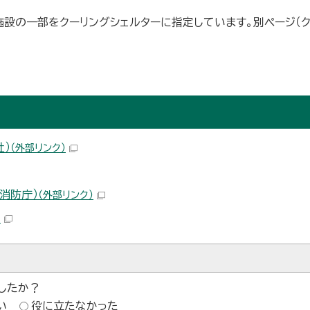
設の一部をクーリングシェルターに指定しています。別ページ（
社）
（外部リンク）
消防庁）
（外部リンク）
）
したか？
い
役に立たなかった