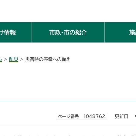
け情報
市政・市の紹介
施
心
>
防災
> 災害時の停電への備え
ページ番号 1048762
更新日 令