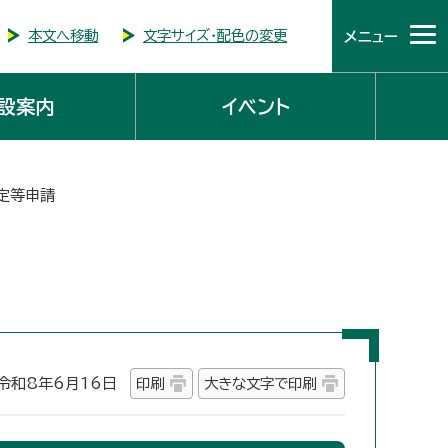
本文へ移動
文字サイズ・配色の変更
メニュー
設案内
イベント
定等申請
和8年6月16日
印刷
大きな文字で印刷