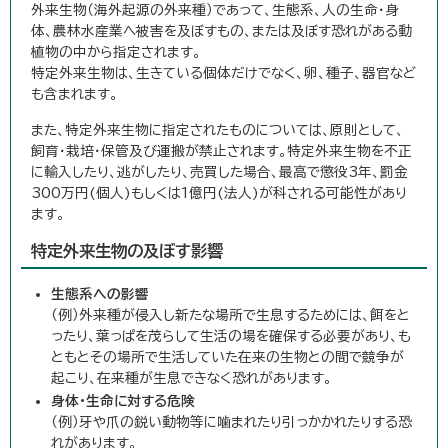
外来生物（海外起源の外来種）であって、生態系、人の生命・身
体、農林水産業へ被害を及ぼすもの、または及ぼす恐れがある動
植物の中から指定されます。
特定外来生物は、生きている個体だけでなく、卵、種子、器官など
も含まれます。
また、特定外来生物に指定されたものについては、原則として、
飼育・栽培・保管及び運搬が禁止されます。特定外来生物を不正
に輸入したり、逃がしたり、売買した場合、最高で懲役3年、罰金
300万円(個人)もしくは1億円(法人)が科される可能性があり
ます。
特定外来生物の及ぼす影響
生態系への影響
（例）外来種が侵入し新たな場所で生息するためには、餌をと
ったり、葉っぱを茂らして生活の場を確保する必要があり、も
ともとその場所で生活していた在来の生物との間で競争が
起こり、在来種が生息できなく恐れがあります。
身体・生命に対する危険
（例）牙や爪の鋭い動物等に噛まれたり引っかかれたりする恐
れがあります。