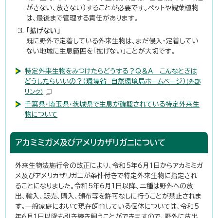
がさない、放さない）することが必要です。ペットや観葉植物
は、最後まで管理する責任があります。
「拡げない」
既に野外で定着している外来生物は、まだ侵入・定着してい
ない地域に生息範囲を「拡げない」ことが大切です。
特定外来生物をみつけたらどうする？Q＆A こんなときは
どうしたらいいの？（環境省 自然環境局ホームページ）
（外部
リンク）
千葉県・埼玉県・茨城県で生息が確認されている特定外来生
物について
アカミミガメ及びアメリカザリガニについて
外来生物法施行令の改正により、令和5年6月1日からアカミミガ
メ及びアメリカザリガニが条件付きで特定外来生物に指定され
ることになりました。令和5年6月1日以降、二種は野外への放
出、輸入、販売、購入、頒布等を許可なしに行うことが禁止されま
す。一般家庭において現在飼育している個体については、令和5
年6月1日以降も引き続き飼うことができますので、野外に放出