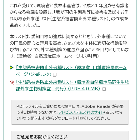
これを受けて、環境省と農林水産省は、平成24 年度から有識者
からなる会議を設置し、「我が国の生態系等に被害を及ぼすおそ
れのある外来種リスト（生態系被害防止外来種リスト）」の作成を
進めてきました。
本リストは、愛知目標の達成に資するとともに、外来種について
の国民の関心と理解を高め、さまざまな主体に適切な行動を呼
びかけることで、外来種対策の進展を図ることを目的としていま
す。（環境省 自然環境局ホームページより引用）
「生態系被害防止外来種リスト」（環境省 自然環境局ホーム
ページ）
（外部リンク）
「生態系被害防止外来種リスト」（環境省自然環境局野生生物
課外来生物対策室 発行） （PDF 4.0 MB）
PDFファイルをご覧いただく場合には、Adobe Readerが必要
です。お持ちでない方は、
アドビシステムズ社のサイト
（新しいウィ
ンドウで開きます）からダウンロード（無料）してください。
ご意見をお聞かせください