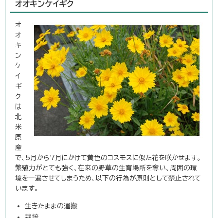
オオキンケイギク
オ
オ
キ
ン
ケ
イ
ギ
ク
は
北
米
原
産
で、5月から7月にかけて黄色のコスモスに似た花を咲かせます。
繁殖力がとても強く、在来の野草の生育場所を奪い、周囲の環
境を一遍させてしまうため、以下の行為が原則として禁止されて
います。
生きたままの運搬
栽培