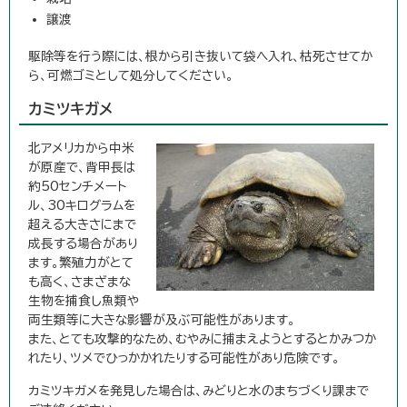
譲渡
駆除等を行う際には、根から引き抜いて袋へ入れ、枯死させてか
ら、可燃ゴミとして処分してください。
カミツキガメ
北アメリカから中米
が原産で、背甲長は
約50センチメート
ル、30キログラムを
超える大きさにまで
成長する場合があり
ます。繁殖力がとて
も高く、さまざまな
生物を捕食し魚類や
両生類等に大きな影響が及ぶ可能性があります。
また、とても攻撃的なため、むやみに捕まえようとするとかみつか
れたり、ツメでひっかかれたりする可能性があり危険です。
カミツキガメを発見した場合は、みどりと水のまちづくり課まで