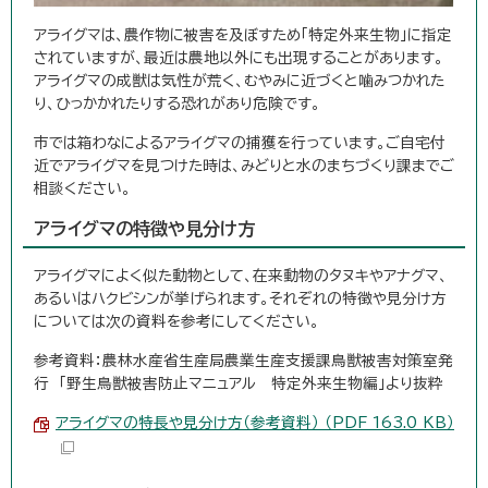
アライグマは、農作物に被害を及ぼすため「特定外来生物」に指定
されていますが、最近は農地以外にも出現することがあります。
アライグマの成獣は気性が荒く、むやみに近づくと噛みつかれた
り、ひっかかれたりする恐れがあり危険です。
市では箱わなによるアライグマの捕獲を行っています。ご自宅付
近でアライグマを見つけた時は、みどりと水のまちづくり課までご
相談ください。
アライグマの特徴や見分け方
アライグマによく似た動物として、在来動物のタヌキやアナグマ、
あるいはハクビシンが挙げられます。それぞれの特徴や見分け方
については次の資料を参考にしてください。
参考資料：農林水産省生産局農業生産支援課鳥獣被害対策室発
行 「野生鳥獣被害防止マニュアル 特定外来生物編」より抜粋
アライグマの特長や見分け方（参考資料） （PDF 163.0 KB）