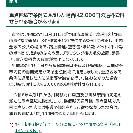
ます
重点区域で条例に違反した場合は2,000円の過料に科
せられる場合があります
市では、平成27年3月31日に「野田市環境美化条例」を「野田
市ポイ捨て等禁止及び環境美化を推進する条例」に改正し、市内
全域の公共の場所で、路上喫煙、空き缶・吸い殻・ペットボトル等
のポイ捨て、動物のふんや尿、ブラッシング後の毛の放置、落書
き、置き看板等の放置が禁止になりました。
平成28年4月1日から梅郷駅東口周辺及び梅郷駅西口周辺を
市内初の罰則規定がある重点区域に指定しました。
重点区域で
条例に違反した人には指導や勧告を行い、従わなかった場合
は、施行規則により2,000円の過料が
科せられます。
令和8年4月1日から川間駅北口周辺及び川間駅南口周辺を
新たに重点区域に指定します。梅郷駅周辺同様、重点区域で条
例に違反した人には指導や勧告を行い、従わなかった場合は、
施行規則により2,000円の過料が科せられます。
野田市ポイ捨て等禁止及び環境美化を推進する条例 （PDF
147.5 KB）