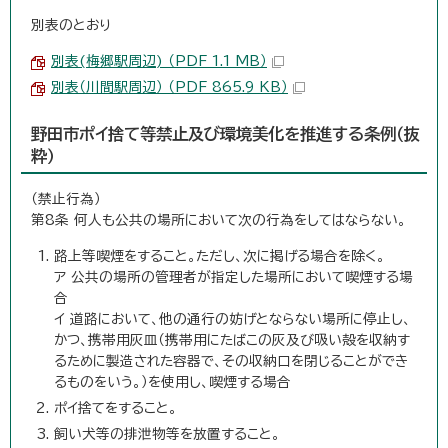
別表のとおり
別表(梅郷駅周辺) （PDF 1.1 MB）
別表（川間駅周辺） （PDF 865.9 KB）
野田市ポイ捨て等禁止及び環境美化を推進する条例（抜
粋）
（禁止行為）
第8条 何人も公共の場所において次の行為をしてはならない。
路上等喫煙をすること。ただし、次に掲げる場合を除く。
ア 公共の場所の管理者が指定した場所において喫煙する場
合
イ 道路において、他の通行の妨げとならない場所に停止し、
かつ、携帯用灰皿（携帯用にたばこの灰及び吸い殻を収納す
るために製造された容器で、その収納口を閉じることができ
るものをいう。）を使用し、喫煙する場合
ポイ捨てをすること。
飼い犬等の排泄物等を放置すること。