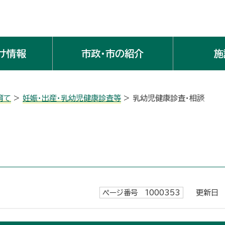
け情報
市政・市の紹介
施
育て
>
妊娠・出産・乳幼児健康診査等
> 乳幼児健康診査・相談
ページ番号 1000353
更新日 