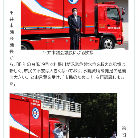
平
井
市
議
会
議
長
平井市議会議長による挨拶
か
ら、「昨年の台風19号で利根川が氾濫危険水位を超えた記憶は
新しく、市民の不安は大きくなっており、水難救助隊発足の意義
は大きい。」とお言葉を受け、「市民のために！」を再認識しまし
た。
染
谷