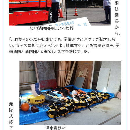
消
防
団
長
か
染谷消防団長による挨拶
ら、
「これからの水災害においても、常備消防と消防団が協力し合
い、市民の負担に応えられるよう精進する。」とお言葉を頂き、常
備消防と消防団との絆の大切さを感じました。
発
隊
式
終
了
潜水資器材