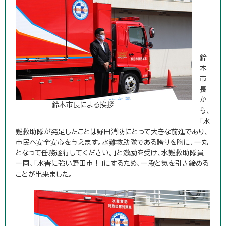
鈴
木
市
長
か
鈴木市長による挨拶
ら、
「水
難救助隊が発足したことは野田消防にとって大きな前進であり、
市民へ安全安心を与えます。水難救助隊である誇りを胸に、一丸
となって任務遂行してください。」と激励を受け、水難救助隊員
一同、「水害に強い野田市！」にするため、一段と気を引き締める
ことが出来ました。