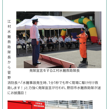
江
村
水
難
救
助
隊
長
か
ら
発隊宣言をする江村水難救助隊長
菅
野
消防長へ「水難事故発生時、1分1秒でも早く現場に駆け付け救
助します！」と力強く発隊宣言が行われ、野田市水難救助隊が遂
にお披露目！