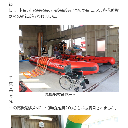
後
には、市長、市議会議長、市議会議員、消防団長による、各救助資
器材の巡視が行われました。
千
葉
県
高機能救命ボート
で
唯
一の高機能救命ボート（乗船定員20人）もお披露目されました。