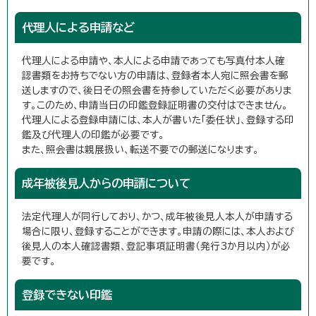
代理人による申請など
代理人による申請や、本人による申請であっても写真付本人確
認書類をお持ちでない方の申請は、登録者本人宛に照会書を郵
送しますので、後日その照会書を持参していただく必要がありま
す。このため、申請当日の印鑑登録証明書の交付はできません。
代理人による登録申請には、本人が書いた「委任状」、登録する印
鑑及び代理人の印鑑が必要です。
また、照会書は親展扱い、転送不要での郵送になります。
成年被後見人からの申請について
法定代理人が同行しており、かつ、成年被後見人本人が申請する
場合に限り、登録することができます。申請の際には、本人および
後見人の本人確認書類、登記事項証明書（発行3か月以内）が必
要です。
登録できない印鑑