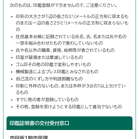
次のものは、印鑑登録ができませんので、ご注意ください。
印形の大きさが1辺の長さ8ミリメートルの正方形に収まるも
のまたは一辺の長さ25ミリメートルの正方形に収まらないも
の
住民基本台帳に記録されている氏名、氏、名または氏や名の
一部を組み合わせたもので表わしていないもの
氏や名以外の職業、資格、絵柄等が表されているもの
印面が破損または摩滅しているもの
ゴム印その他の印鑑で変形しやすいもの
機械製造によるプレス印鑑とみなされるもの
自己流のくずし方や判読困難なもの
印影に外枠のないもの、または外枠が3分の1以上欠けてい
るもの
すでに他の者が登録しているもの
その他、登録を受けようとする印鑑として適当でないもの
印鑑証明書の交付受付窓口
市役所1階市民課