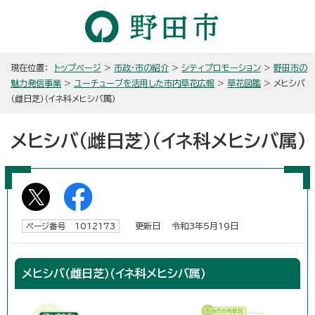
現在位置：
トップページ
>
市政・市の紹介
>
シティプロモーション
>
野田市の
魅力発信事業
>
ユーチューブを活用した市内草花広報
>
草花図鑑
> メヒシバ
（雌日芝）（イネ科メヒシバ属）
メヒシバ（雌日芝）（イネ科メヒシバ属）
更新日 令和3年5月19日
ページ番号 1012173
メヒシバ（雌日芝）（イネ科メヒシバ属）